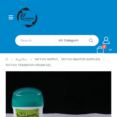
0
ᲛᲐᲦᲐᲖᲘᲐ
TATTOO SUPPLY
,
TATTOO MASTER SUPPLIES
TATTOO TRANSFER CREAM GEL