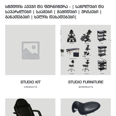
ᲡᲢᲣᲓᲘᲘᲡ ᲐᲕᲔᲯᲘ ᲓᲐ ᲤᲣᲠᲜᲘᲢᲣᲠᲐ - | ᲡᲐᲬᲝᲚᲔᲑᲘ ᲓᲐ
ᲡᲐᲕᲐᲠᲫᲚᲔᲑᲘ | ᲡᲙᲐᲛᲔᲑᲘ | ᲛᲐᲒᲘᲓᲔᲑᲘ | ᲣᲠᲘᲙᲔᲑᲘ |
ᲒᲐᲜᲐᲗᲔᲑᲔᲑᲘ | ᲮᲔᲚᲘᲡ ᲓᲐᲡᲐᲓᲔᲑᲔᲑᲘ|
STUDIO KIT
STUDIO FURNITURE
3
PRODUCTS
60
PRODUCTS