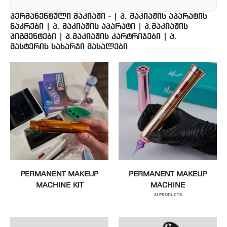
ᲞᲔᲠᲛᲐᲜᲔᲜᲢᲣᲚᲘ ᲛᲐᲙᲘᲐᲟᲘ - | Პ. ᲛᲐᲙᲘᲐᲟᲘᲡ ᲐᲞᲐᲠᲐᲢᲘᲡ
ᲜᲐᲙᲠᲔᲑᲘ | Პ. ᲛᲐᲙᲘᲐᲟᲘᲡ ᲐᲞᲐᲠᲐᲢᲘ | Პ.ᲛᲐᲙᲘᲐᲟᲘᲡ
ᲞᲘᲒᲛᲔᲜᲢᲔᲑᲘ | Პ.ᲛᲐᲙᲘᲐᲟᲘᲡ ᲙᲐᲠᲢᲠᲘᲯᲔᲑᲘ | Პ.
ᲛᲐᲡᲢᲔᲠᲘᲡ ᲡᲐᲮᲐᲠᲯᲘ ᲛᲐᲡᲐᲚᲔᲑᲘ
PERMANENT MAKEUP
PERMANENT MAKEUP
MACHINE KIT
MACHINE
33
PRODUCTS