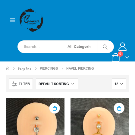
0
ᲛᲐᲦᲐᲖᲘᲐ
PIERCINGS
NAVEL PIERCING
FILTER