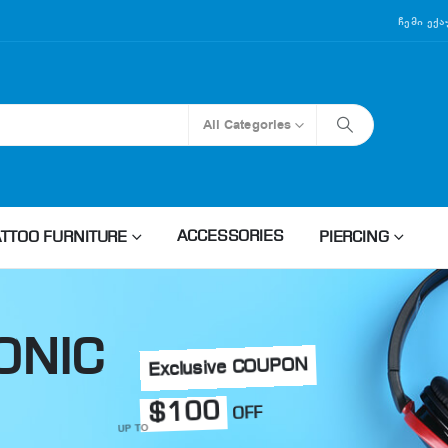
Ჩემი Ექ
All Categories
ACCESSORIES
ATTOO FURNITURE
PIERCING
ONIC
Exclusive COUPON
$100
OFF
UP TO