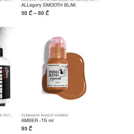
K
,
TATTOO INK
ALLEGORY TATTOO INK
,
BLACK TATTOO INK
,
TATTOO INK
ALLegory SMOOTH BLAK
50
₾
–
80
₾
TATTOO INK
PERMANENT MAKEUP PIGMENT
AMBER -15 ml
95
₾