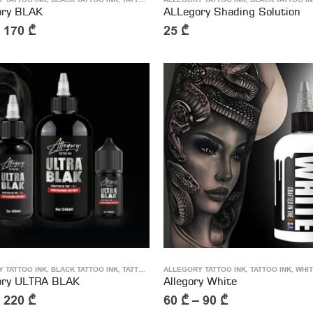
 TATTOO INK
,
BLACK TATTOO INK
,
TATTOO INK
ALLEGORY TATTOO INK
,
BLACK TATTOO IN
ory BLAK
ALLegory Shading Solution
–
170
₾
25
₾
 TATTOO INK
,
BLACK TATTOO INK
,
TATTOO INK
ALLEGORY TATTOO INK
,
TATTOO INK
,
WHITE 
ory ULTRA BLAK
Allegory White
–
220
₾
60
₾
–
90
₾