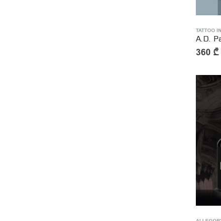
TATTOO I
360
₾