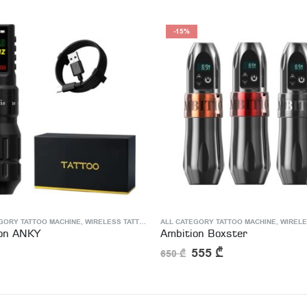
-15%
GORY TATTOO MACHINE
,
WIRELESS TATTOO MACHINE
ALL CATEGORY TATTOO MACHINE
,
WIRELESS TA
on ANKY
Ambition Boxster
555
₾
650
₾