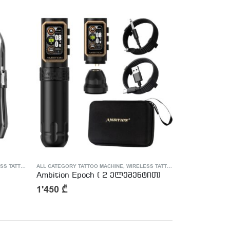
TTOO MACHINE
ALL CATEGORY TATTOO MACHINE
,
WIRELESS TATTOO MACHINE
Ambition Epoch ( 2 ელემენტით)
1'450
₾