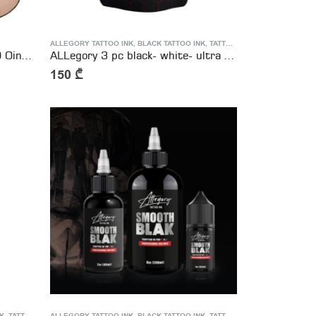
ALLEGORY TATTOO INK
,
BLACK TATTOO INK
,
TATTOO INK
Aftercare Cream Vitamin A&D Ointment 5g Tattoo & Microblading
ALLegory 3 pc black- white- ultra black 1oz
150
₾