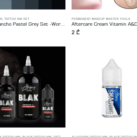
NK
,
TATTOO INK SET
PERMANENT MAKEUP MASTER TOOLS
A.D. Pancho Pastel Grey Set -World Famous Tattoo Inks 30ml – 6pc
2
₾