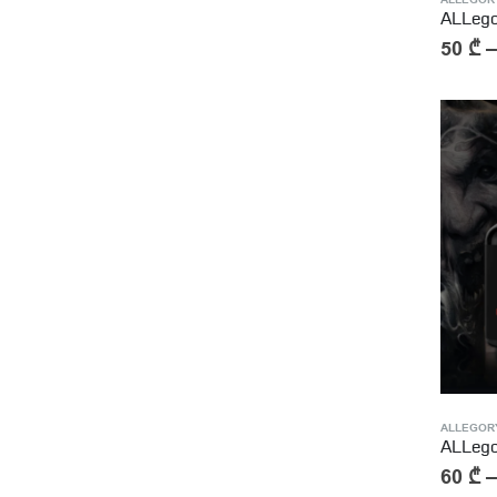
ALLEGORY
ALLeg
50
₾
ALLEGORY
ALLeg
60
₾