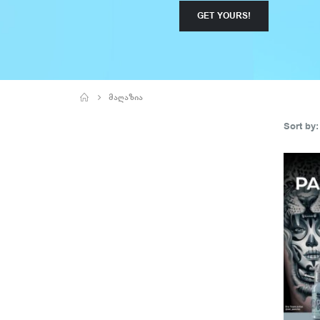
GET YOURS!
ᲛᲐᲦᲐᲖᲘᲐ
Sort by: