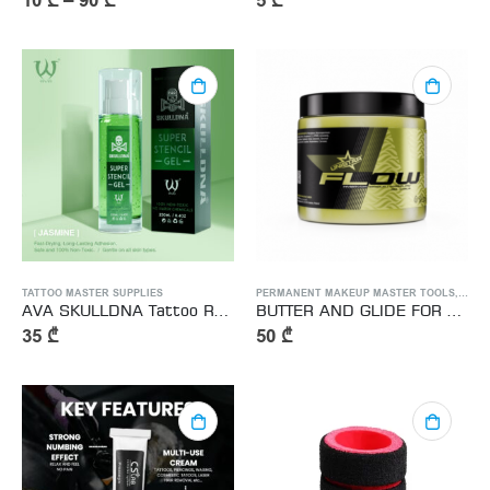
10
₾
–
90
₾
5
₾
TATTOO MASTER SUPPLIES
PERMANENT MAKEUP MASTER TOOLS
,
TATT
AVA SKULLDNA Tattoo Repair Stencil Gel- სტენცილი
BUTTER AND GLIDE FOR TATTOOS 500 G- კარაქი ვაზელინი
35
₾
50
₾