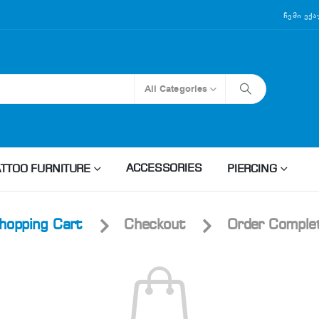
Ჩემი Ექ
All Categories
ACCESSORIES
ATTOO FURNITURE
PIERCING
hopping Cart
Checkout
Order Comple