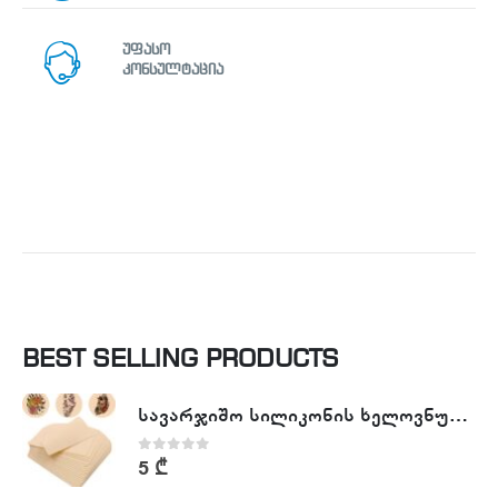
უფასო
კონსულტაცია
BEST SELLING PRODUCTS
სავარჯიშო სილიკონის ხელოვნური კანი - Tattoo Practike skin
0
out of 5
5
₾