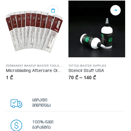
TTOO MASTER SUPPLIES
PERMANENT MAKEUP MASTER TOOLS
,
TATTOO MASTER SUPPLIES
TATTOO MASTER SUPPLIES
Microblading Aftercare Ointment Vitamin A&D
Stencil Stuff USA
1
₾
70
₾
–
140
₾
სწრაფი
მიწოდება
100%-იანი
გარანტია