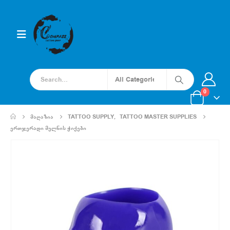
0
ᲛᲐᲦᲐᲖᲘᲐ
TATTOO SUPPLY
,
TATTOO MASTER SUPPLIES
ᲔᲠᲗᲯᲔᲠᲐᲓᲘ ᲛᲔᲚᲜᲘᲡ ᲭᲘᲥᲔᲑᲘ