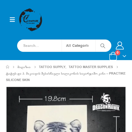
0
ᲛᲐᲦᲐᲖᲘᲐ
TATTOO SUPPLY
,
TATTOO MASTER SUPPLIES
ᲢᲐᲢᲣᲡ ᲓᲐ Პ. ᲛᲐᲙᲘᲐᲟᲘᲡ ᲨᲔᲡᲐᲡᲬᲐᲕᲚᲘ ᲡᲘᲚᲘᲙᲝᲜᲘᲡ ᲡᲐᲕᲐᲠᲯᲘᲨᲝ ᲙᲐᲜᲘ – PRACTIKE
SILICONE SKIN