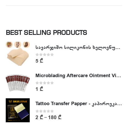
BEST SELLING PRODUCTS
სავარჯიშო სილიკონის ხელოვნური კანი - Tattoo Practike skin
0
out of 5
5
₾
Microblading Aftercare Ointment Vitamin A&D
0
out of 5
1
₾
Tattoo Transfer Papper - კაპიროვკა - ტატუს ესკიზის კოპირების ქაღალდი
0
out of 5
2
₾
180
₾
–