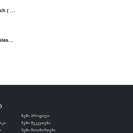
Ambition Epoch ( 2 ელემენტით)
Ambition Wireless Tattoo Printer- თერმული პრინტერი
ა
ჩემი პროფილი
იკა
ჩემი შეკვეთები
ი
ჩემი მისამართები