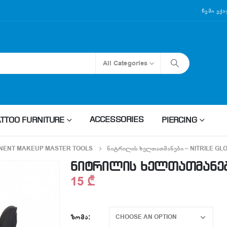
Ჩემი Ექ
All Categories
ACCESSORIES
ATTOO FURNITURE
PIERCING
NENT MAKEUP MASTER TOOLS
ᲜᲘᲢᲠᲘᲚᲘᲡ ᲮᲔᲚᲗᲐᲗᲛᲐᲜᲔᲑᲘ – NITRILE GL
ნიტრილის ხელთათმანები 
15
₾
ᲖᲝᲛᲐ