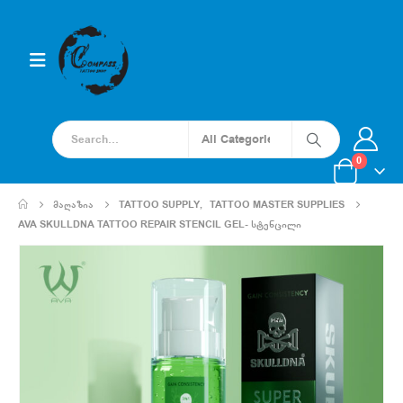
0
ᲛᲐᲦᲐᲖᲘᲐ
TATTOO SUPPLY
,
TATTOO MASTER SUPPLIES
AVA SKULLDNA TATTOO REPAIR STENCIL GEL- ᲡᲢᲔᲜᲪᲘᲚᲘ