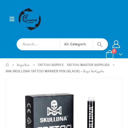
0
ᲛᲐᲦᲐᲖᲘᲐ
TATTOO SUPPLY
,
TATTOO MASTER SUPPLIES
AVA SKULLDNA TATTOO MARKER PEN (BLACK) – ᲨᲐᲕᲘ ᲛᲐᲠᲙᲔᲠᲘ