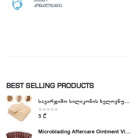
უფასო
კონსულტაცია
BEST SELLING PRODUCTS
სავარჯიშო სილიკონის ხელოვნური კანი - Tattoo Practike skin
0
out of 5
5
₾
Microblading Aftercare Ointment Vitamin A&D