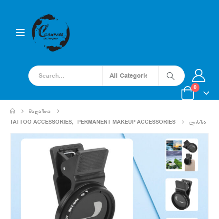
0
ᲛᲐᲦᲐᲖᲘᲐ
TATTOO ACCESSORIES
,
PERMANENT MAKEUP ACCESSORIES
ᲚᲘᲜᲖᲐ