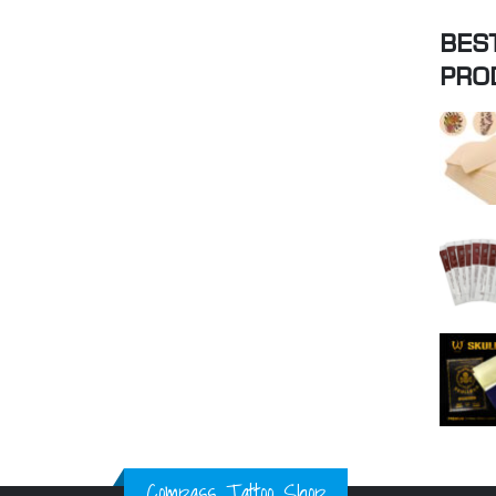
BES
PRO
Compass Tattoo Shop