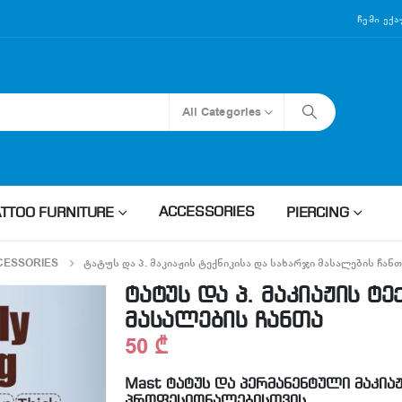
Ჩემი Ექ
All Categories
ACCESSORIES
ATTOO FURNITURE
PIERCING
CESSORIES
ᲢᲐᲢᲣᲡ ᲓᲐ Პ. ᲛᲐᲙᲘᲐᲟᲘᲡ ᲢᲔᲥᲜᲘᲙᲘᲡᲐ ᲓᲐ ᲡᲐᲮᲐᲠᲯᲘ ᲛᲐᲡᲐᲚᲔᲑᲘᲡ ᲩᲐᲜᲗ
ტატუს და პ. მაკიაჟის ტე
მასალების ჩანთა
50
₾
Mast ტატუს და პერმანენტული მაკიაჟ
პროფესიონალებისთვის