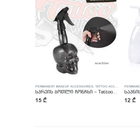
ES
,
TATTOO ACCESSORIES
PERMANENT MAKEUP ACCESSORIES
,
TATTOO ACCESSORIES
PERMANE
 ბოთლი
სპრეის ბოთლი ჩონჩხი – Tattoo Spray Bottlev – Skull
15
₾
12
₾