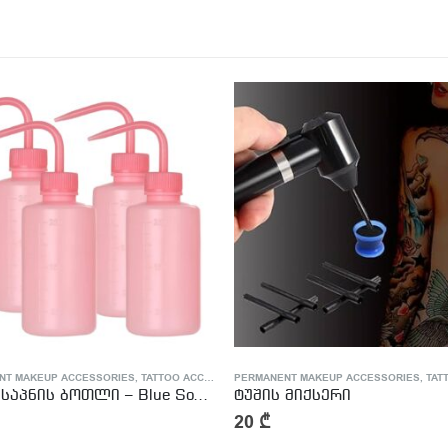
NENT MAKEUP ACCESSORIES
,
TATTOO ACCESSORIES
PERMANENT MAKEUP ACCESSORIES
,
TA
ს მიქსერი
7
₾