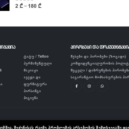
0
out of 5
2
₾
180
₾
–
ვიგაცია
პირობები და დოკუემნტაცი
ტატუ / Tattoo
წესები და პირობები (ზოგადი)
პერმანენტული
კონფიდენციალურობის პოლიტ
ბ
მაკიაჟი
შეცვლა / დაბრუნების პირობებ
ავეჯი და
საგარანტიო მომსახურების პი
ია
ფურნიტურა
პირსინგი
ჰიგიენა
იმშია, შეძენისას რაიმე პრობლემის არსებობის შემთხვევაში და