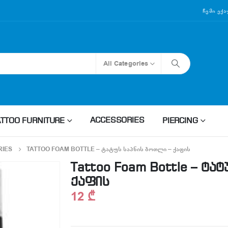
Ჩემი Ექ
All Categories
ACCESSORIES
ATTOO FURNITURE
PIERCING
RIES
TATTOO FOAM BOTTLE – ᲢᲐᲢᲣᲡ ᲡᲐᲞᲜᲘᲡ ᲑᲝᲗᲚᲘ – ᲥᲐᲤᲘᲡ
Tattoo Foam Bottle – ტა
ქაფის
12
₾