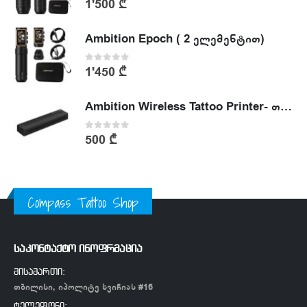
1'500
₾
Ambition Epoch ( 2 ელემენტით)
0
out of 5
1'450
₾
Ambition Wireless Tattoo Printer- თერმული პრინტერი
0
out of 5
500
₾
Compass Tattoo Shop
საკონტაქტო ინოფრმაცია
მისამართი:
თბილისი, იპოლიტე ხვიჩიას #16
ტელეფონი: