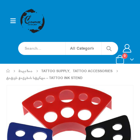
0
ᲛᲐᲦᲐᲖᲘᲐ
TATTOO SUPPLY
,
TATTOO ACCESSORIES
ᲢᲐᲢᲣᲡ ᲭᲘᲥᲔᲑᲘᲡ ᲡᲢᲔᲜᲓᲘ – TATTOO INK STEND