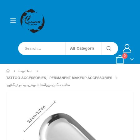
0
ᲛᲐᲦᲐᲖᲘᲐ
TATTOO ACCESSORIES
,
PERMANENT MAKEUP ACCESSORIES
ᲣᲟᲐᲜᲒᲐᲕᲘ ᲤᲝᲚᲐᲓᲘᲡ ᲡᲐᲛᲔᲓᲘᲪᲘᲜᲝ ᲗᲐᲡᲘ