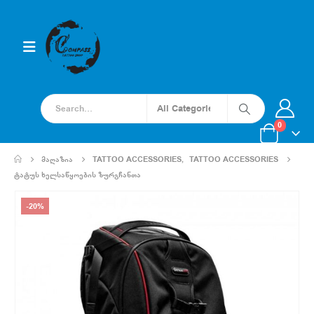
0
ᲛᲐᲦᲐᲖᲘᲐ
TATTOO ACCESSORIES
,
TATTOO ACCESSORIES
ᲢᲐᲢᲣᲡ ᲮᲔᲚᲡᲐᲬᲧᲝᲔᲑᲘᲡ ᲖᲣᲠᲒᲩᲐᲜᲗᲐ
-20%