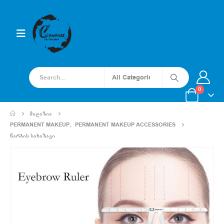
0
ᲛᲐᲦᲐᲖᲘᲐ
PERMANENT MAKEUP
,
PERMANENT MAKEUP ACCESSORIES
ᲬᲐᲠᲑᲘᲡ ᲡᲐᲮᲐᲖᲐᲕᲘ