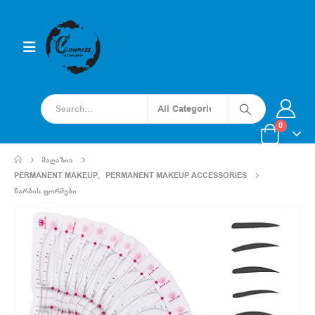
0
ᲛᲐᲦᲐᲖᲘᲐ
PERMANENT MAKEUP
,
PERMANENT MAKEUP ACCESSORIES
ᲬᲐᲠᲑᲘᲡ ᲤᲝᲠᲛᲔᲑᲘ