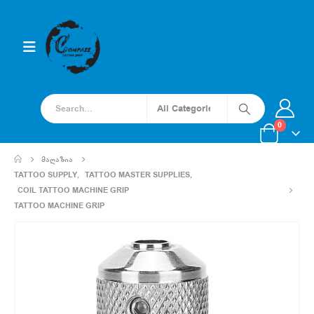
0
ᲛᲐᲦᲐᲖᲘᲐ
TATTOO SUPPLY
,
TATTOO MASTER SUPPLIES
,
COIL TATTOO MACHINE GRIP
TATTOO MACHINE GRIP