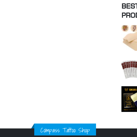
BES
PRO
Compass Tattoo Shop