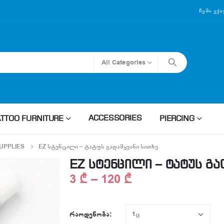
Ჩემი Ექ
All Categories
ACCESSORIES
ATTOO FURNITURE
PIERCING
UPPLIES
EZ ᲡᲢᲔᲜᲪᲘᲚᲘ – ᲢᲐᲢᲣᲡ ᲒᲐᲓᲐᲛᲧᲕᲐᲜᲘ ᲡᲘᲗᲮᲔ
EZ სტენცილი – ტატუს გა
3
₾
–
120
₾
ᲠᲐᲝᲓᲔᲜᲝᲑᲐ