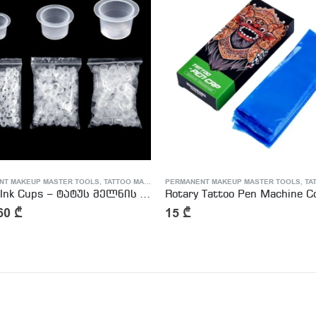
NT MAKEUP MASTER TOOLS
,
TATTOO MASTER SUPPLIES
PERMANENT MAKEUP MASTER TOOLS
,
TATTOO
Rotary Tattoo Pen Machine Cover 200pcs
ვაზელინი – Healing Ointme
25
₾