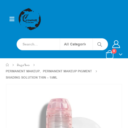
0
ᲛᲐᲦᲐᲖᲘᲐ
PERMANENT MAKEUP
,
PERMANENT MAKEUP PIGMENT
SHADING SOLUTION THIN – 15ML