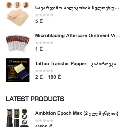
სავარჯიშო სილიკონის ხელოვნური კანი - Tattoo Practike skin
0
out of 5
5
₾
Microblading Aftercare Ointment Vitamin A&D
0
out of 5
1
₾
Tattoo Transfer Papper - კაპიროვკა - ტატუს ესკიზის კოპირების ქაღალდი
0
out of 5
2
₾
180
₾
–
LATEST PRODUCTS
Ambition Epoch Max (2 ელემენტით)
0
out of 5
1'500
₾