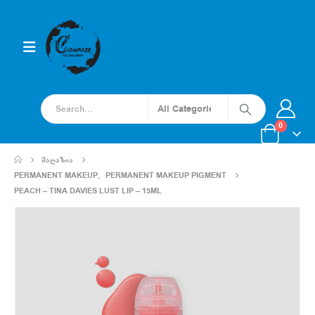
0
ᲛᲐᲦᲐᲖᲘᲐ
PERMANENT MAKEUP
,
PERMANENT MAKEUP PIGMENT
PEACH – TINA DAVIES LUST LIP – 15ML