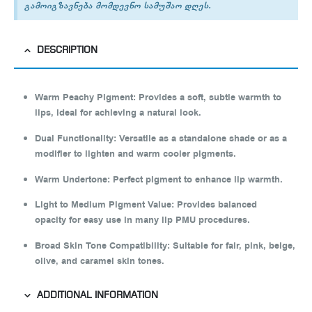
გამოიგზავნება მომდევნო სამუშაო დღეს.
DESCRIPTION
Warm Peachy Pigment
:
Provides a soft, subtle warmth to
lips, ideal for achieving a natural look.
Dual Functionality
:
Versatile as a standalone shade or as a
modifier to lighten and warm cooler pigments.
Warm Undertone
:
Perfect pigment to enhance lip warmth.
Light to Medium Pigment Value
:
Provides balanced
opacity for easy use in many lip PMU procedures.
Broad Skin Tone Compatibility
:
Suitable for fair, pink, beige,
olive, and caramel skin tones.
ADDITIONAL INFORMATION