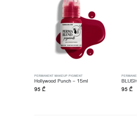
PERMANENT MAKEUP PIGMENT
PERMANE
l
BLUSHED – 15ml
LUXE 
95
₾
120
₾