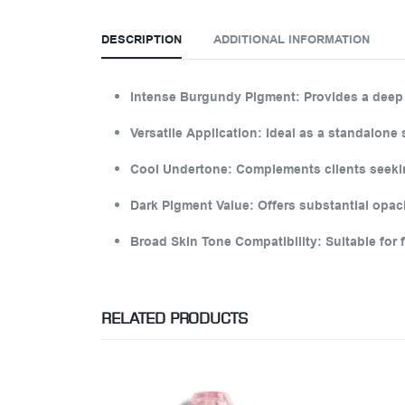
DESCRIPTION
ADDITIONAL INFORMATION
Intense Burgundy Pigment
:
Provides a deep 
Versatile Application
:
Ideal as a standalone
Cool Undertone
:
Complements clients seekin
Dark Pigment Value
:
Offers substantial opac
Broad Skin Tone Compatibility
:
Suitable for 
RELATED PRODUCTS