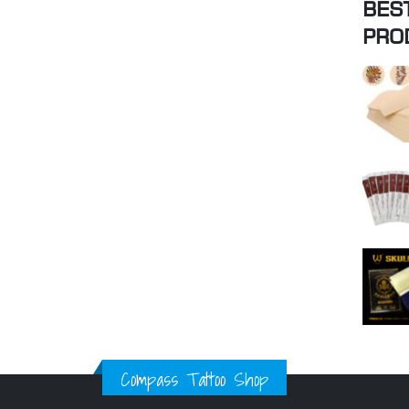
BES
PRO
Compass Tattoo Shop