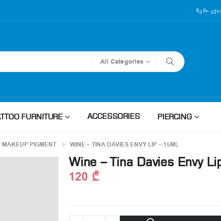
Ჩემი Ექ
All Categories
ACCESSORIES
ATTOO FURNITURE
PIERCING
 MAKEUP PIGMENT
WINE – TINA DAVIES ENVY LIP – 15ML
Wine – Tina Davies Envy Li
120
₾