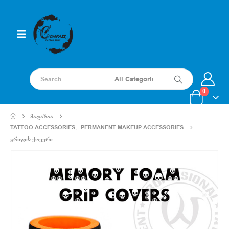
0
ᲛᲐᲦᲐᲖᲘᲐ
TATTOO ACCESSORIES
,
PERMANENT MAKEUP ACCESSORIES
ᲒᲠᲘᲤᲘᲡ ᲥᲝᲕᲔᲠᲘ