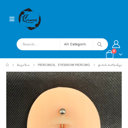
0
ᲛᲐᲦᲐᲖᲘᲐ
PIERCINGS
,
EYEBROW PIERCING
ᲭᲘᲞᲘᲡ ᲞᲘᲠᲡᲘᲜᲒᲘ