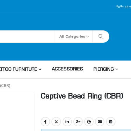
Ჩემი Ექ
All Categories
ACCESSORIES
ATTOO FURNITURE
PIERCING
(CBR)
Captive Bead Ring (CBR)