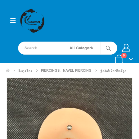
0
ᲛᲐᲦᲐᲖᲘᲐ
PIERCINGS
,
NAVEL PIERCING
ᲭᲘᲞᲘᲡ ᲞᲘᲠᲡᲘᲜᲒᲘ