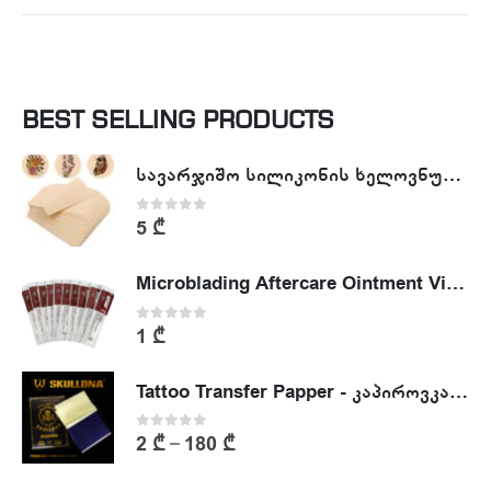
BEST SELLING PRODUCTS
სავარჯიშო სილიკონის ხელოვნური კანი - Tattoo Practike skin
0
out of 5
5
₾
Microblading Aftercare Ointment Vitamin A&D
0
out of 5
1
₾
Tattoo Transfer Papper - კაპიროვკა - ტატუს ესკიზის კოპირების ქაღალდი
0
out of 5
2
₾
180
₾
–