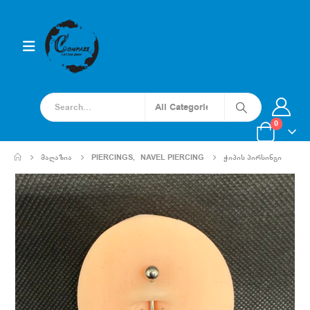
0
ᲛᲐᲦᲐᲖᲘᲐ
PIERCINGS
,
NAVEL PIERCING
ᲭᲘᲞᲘᲡ ᲞᲘᲠᲡᲘᲜᲒᲘ