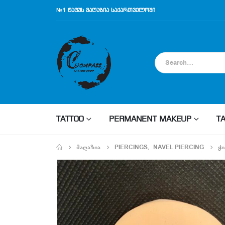
№1 ტატუს მაღაზია საქართველოში
TATTOO
PERMANENT MAKEUP
T
ᲛᲐᲦᲐᲖᲘᲐ
PIERCINGS
,
NAVEL PIERCING
ᲭᲘ