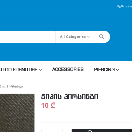
Ჩემი Ექ
All Categories
ACCESSORIES
ATTOO FURNITURE
PIERCING
ᲞᲘᲡ ᲞᲘᲠᲡᲘᲜᲒᲘ
ჭიპის პირსინგი
10
₾