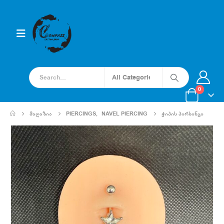
0
ᲛᲐᲦᲐᲖᲘᲐ
PIERCINGS
,
NAVEL PIERCING
ᲭᲘᲞᲘᲡ ᲞᲘᲠᲡᲘᲜᲒᲘ