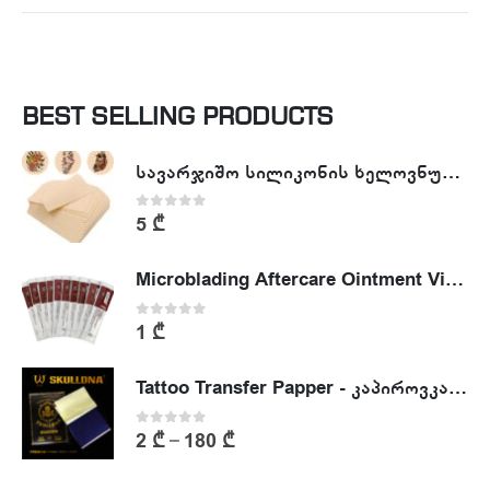
BEST SELLING PRODUCTS
სავარჯიშო სილიკონის ხელოვნური კანი - Tattoo Practike skin
0
out of 5
5
₾
Microblading Aftercare Ointment Vitamin A&D
0
out of 5
1
₾
Tattoo Transfer Papper - კაპიროვკა - ტატუს ესკიზის კოპირების ქაღალდი
0
out of 5
2
₾
180
₾
–