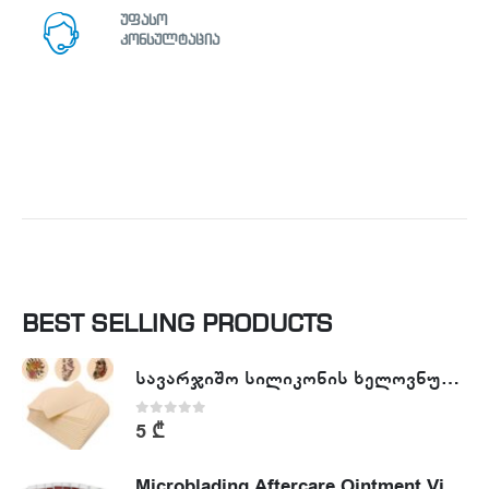
უფასო
კონსულტაცია
BEST SELLING PRODUCTS
სავარჯიშო სილიკონის ხელოვნური კანი - Tattoo Practike skin
0
out of 5
5
₾
Microblading Aftercare Ointment Vitamin A&D