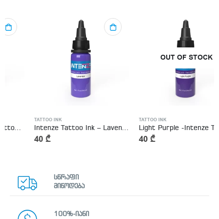
OUT OF STOCK
TATTOO INK
TATTOO INK
Intenze Tattoo Ink – Lavender
Light Purple -Intenze Tattoo Ink
40
₾
40
₾
სწრაფი
მიწოდება
100%-იანი