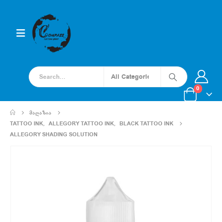
0
ᲛᲐᲦᲐᲖᲘᲐ
TATTOO INK
,
ALLEGORY TATTOO INK
,
BLACK TATTOO INK
ALLEGORY SHADING SOLUTION