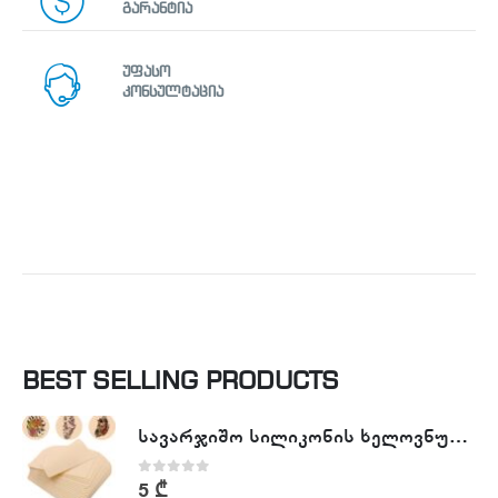
გარანტია
უფასო
კონსულტაცია
BEST SELLING PRODUCTS
სავარჯიშო სილიკონის ხელოვნური კანი - Tattoo Practike skin
0
out of 5
5
₾