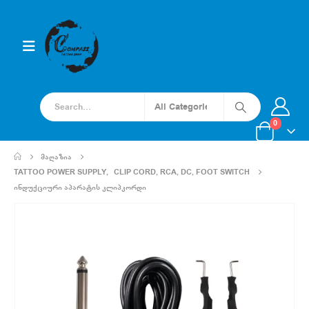
0
ᲛᲐᲦᲐᲖᲘᲐ
TATTOO POWER SUPPLY
,
CLIP CORD, RCA, DC, FOOT SWITCH
ᲘᲜᲓᲣᲥᲪᲘᲣᲠᲘ ᲐᲞᲐᲠᲐᲢᲘᲡ ᲙᲚᲘᲞᲙᲝᲠᲓᲘ