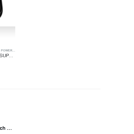
CLIP CORD, RCA, DC, FOOT SWITCH
,
TATTOO POWER SUPPLY
TATTOO POWER S
tery
პედალი
15
₾
130
₾
180
₾
Ambition Epoch Max (2 ელემენტით)