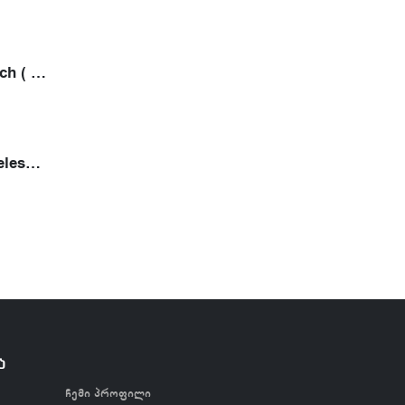
Ambition Epoch ( 2 ელემენტით)
Ambition Wireless Tattoo Printer- თერმული პრინტერი
ა
ჩემი პროფილი