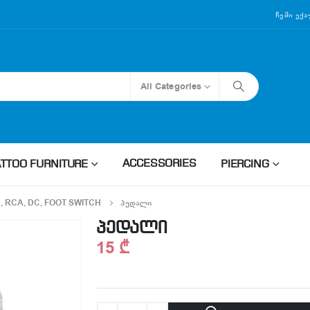
Ჩემი Ექ
All Categories
ACCESSORIES
ATTOO FURNITURE
PIERCING
, RCA, DC, FOOT SWITCH
ᲞᲔᲓᲐᲚᲘ
პედალი
15
₾