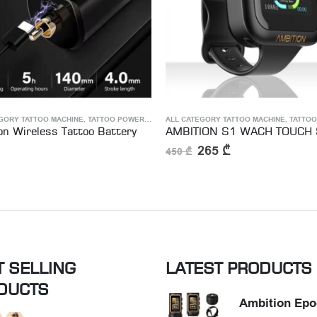
GORY TATTOO MACHINE
ESS TATTOO POWER SUPPLY
,
TATTOO POWER SUPPLY
TATTOO POWER SUPPLY
AMBITION S1 WACH TOUCH SUPPLY
Dragonhawk B3 Wireless Bat
265
₾
250
₾
T SELLING
LATEST PRODUCTS
DUCTS