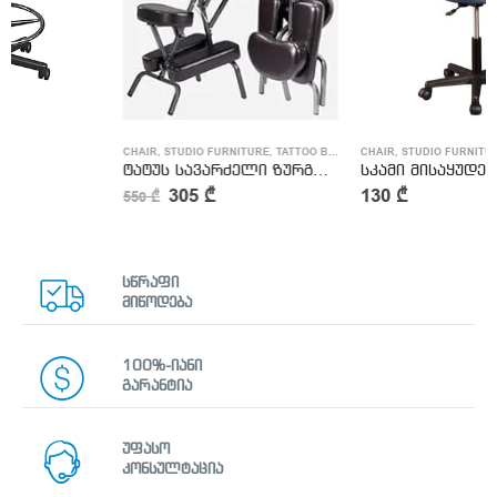
CHAIR
,
STUDIO FURNITURE
,
TATTOO BED
CHAIR
,
STUDIO FURNITURE
ტატუს სავარძელი ზურგზე სამუშაოდ
სკამი მისაყუდებლით
305
₾
130
₾
550
₾
სწრაფი
მიწოდება
100%-იანი
გარანტია
უფასო
კონსულტაცია