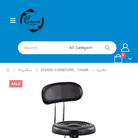
0
ᲛᲐᲦᲐᲖᲘᲐ
STUDIO FURNITURE
,
CHAIR
ᲡᲙᲐᲛᲘ
SALE