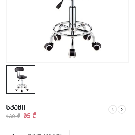
სკამი
95
₾
130
₾