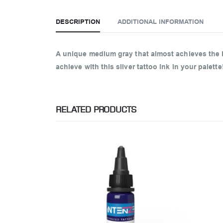
DESCRIPTION
ADDITIONAL INFORMATION
A unique medium gray that almost achieves the loo
achieve with this silver tattoo ink in your palette
RELATED PRODUCTS
OCK