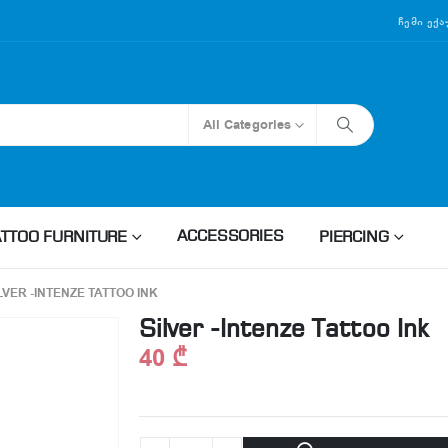
Ჩემი Ექ
All Categories
ACCESSORIES
ATTOO FURNITURE
PIERCING
LVER -INTENZE TATTOO INK
Silver -Intenze Tattoo Ink
40
₾