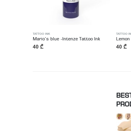
TATTOO INK
TATTOO I
ttoo Ink
Mario’s blue -Intenze Tattoo Ink
Lemon 
40
₾
40
₾
BES
PRO