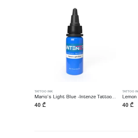
TATTOO INK
TATTOO I
Dragon Green Light -Intenze Tattoo Ink
Mario’s Light Blue -Intenze Tattoo Ink
Lemon 
40
₾
40
₾