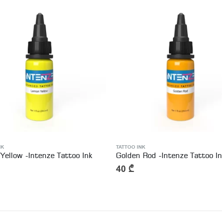
NK
TATTOO INK
Yellow -Intenze Tattoo Ink
Golden Rod -Intenze Tattoo In
40
₾