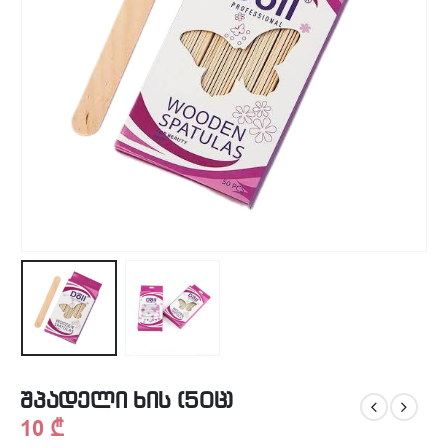
შპადელი ხის (50ც)
10
₾