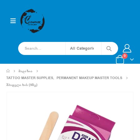
0
ᲛᲐᲦᲐᲖᲘᲐ
TATTOO MASTER SUPPLIES
,
PERMANENT MAKEUP MASTER TOOLS
ᲨᲞᲐᲓᲔᲚᲘ ᲮᲘᲡ (50Ც)