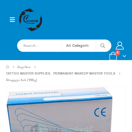
0
ᲛᲐᲦᲐᲖᲘᲐ
TATTOO MASTER SUPPLIES
,
PERMANENT MAKEUP MASTER TOOLS
ᲨᲞᲐᲓᲔᲚᲘ ᲮᲘᲡ (100Ც)