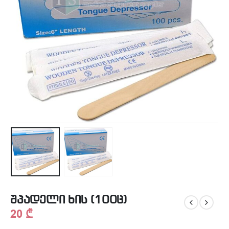
შპადელი ხის (100ც)
20
₾