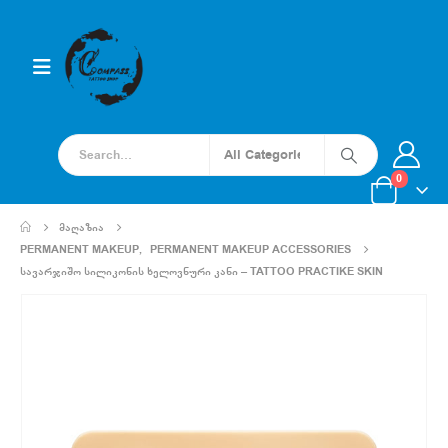
0
ᲛᲐᲦᲐᲖᲘᲐ
PERMANENT MAKEUP
,
PERMANENT MAKEUP ACCESSORIES
ᲡᲐᲕᲐᲠᲯᲘᲨᲝ ᲡᲘᲚᲘᲙᲝᲜᲘᲡ ᲮᲔᲚᲝᲕᲜᲣᲠᲘ ᲙᲐᲜᲘ – TATTOO PRACTIKE SKIN