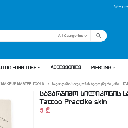
Ჩემი Ექ
All Categories
ACCESSORIES
ATTOO FURNITURE
PIERCING
 MAKEUP MASTER TOOLS
ᲡᲐᲕᲐᲠᲯᲘᲨᲝ ᲡᲘᲚᲘᲙᲝᲜᲘᲡ ᲮᲔᲚᲝᲕᲜᲣᲠᲘ ᲙᲐᲜᲘ – T
სავარჯიშო სილიკონის ხ
Tattoo Practike skin
5
₾