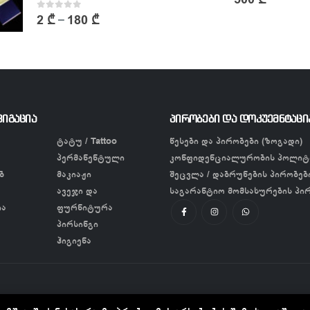
0
out of 5
2
₾
180
₾
–
ვიგაცია
პირობები და დოკუემნტაცი
ტატუ / Tattoo
წესები და პირობები (ზოგადი)
პერმანენტული
კონფიდენციალურობის პოლიტ
ბ
მაკიაჟი
შეცვლა / დაბრუნების პირობებ
ავეჯი და
საგარანტიო მომსახურების პი
ია
ფურნიტურა
პირსინგი
ჰიგიენა