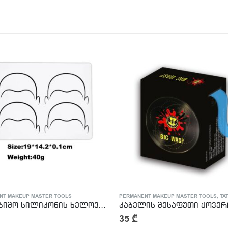
NT MAKEUP MASTER TOOLS
,
TATTOO MASTER SUPPLIES
PERMANENT MAKEUP MASTER TOOLS
,
TATTOO
ის შესაფუთი ქოვერი
2
₾