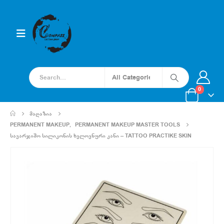
0
ᲛᲐᲦᲐᲖᲘᲐ
PERMANENT MAKEUP
,
PERMANENT MAKEUP MASTER TOOLS
ᲡᲐᲕᲐᲠᲯᲘᲨᲝ ᲡᲘᲚᲘᲙᲝᲜᲘᲡ ᲮᲔᲚᲝᲕᲜᲣᲠᲘ ᲙᲐᲜᲘ – TATTOO PRACTIKE SKIN