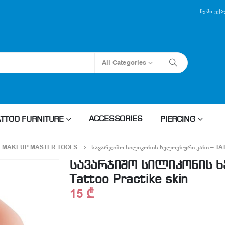
Ჩემი Ექ
All Categories
ACCESSORIES
ATTOO FURNITURE
PIERCING
 MAKEUP MASTER TOOLS
ᲡᲐᲕᲐᲠᲯᲘᲨᲝ ᲡᲘᲚᲘᲙᲝᲜᲘᲡ ᲮᲔᲚᲝᲕᲜᲣᲠᲘ ᲙᲐᲜᲘ – T
სავარჯიშო სილიკონის ხ
Tattoo Practike skin
15
₾