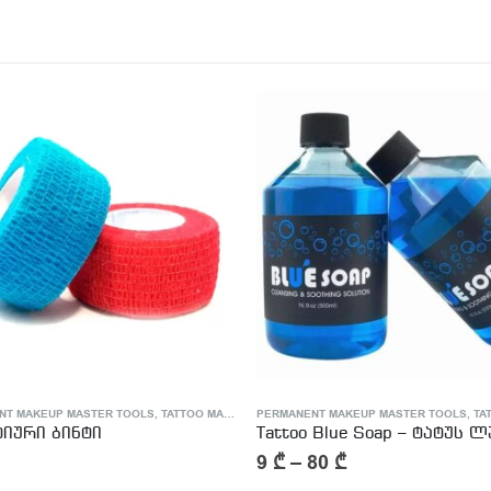
NT MAKEUP MASTER TOOLS
,
TATTOO MASTER SUPPLIES
PERMANENT MAKEUP MASTER TOOLS
,
TATTOO
Tattoo Blue Soap – ტატუს ლურჯი საპონი
80
₾
2
₾