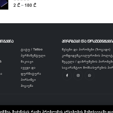
0
out of 5
2
₾
180
₾
–
ვიგაცია
პირობები და დოკუემნტაცი
ტატუ / Tattoo
წესები და პირობები (ზოგადი)
პერმანენტული
კონფიდენციალურობის პოლიტ
ბ
მაკიაჟი
შეცვლა / დაბრუნების პირობებ
ავეჯი და
საგარანტიო მომსახურების პი
ია
ფურნიტურა
პირსინგი
ჰიგიენა
იმშია, შეძენისას რაიმე პრობლემის არსებობის შემთხვევაში და