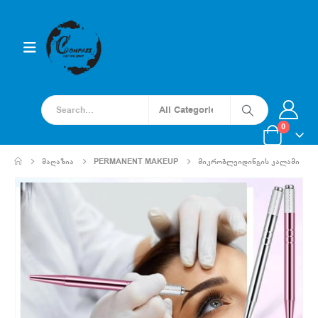
0
ᲛᲐᲦᲐᲖᲘᲐ
PERMANENT MAKEUP
ᲛᲘᲙᲠᲝᲑᲚᲔᲘᲓᲘᲜᲒᲘᲡ ᲙᲐᲚᲐᲛᲘ