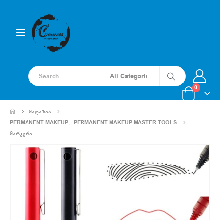
0
ᲛᲐᲦᲐᲖᲘᲐ
PERMANENT MAKEUP
,
PERMANENT MAKEUP MASTER TOOLS
ᲛᲐᲠᲙᲔᲠᲘ