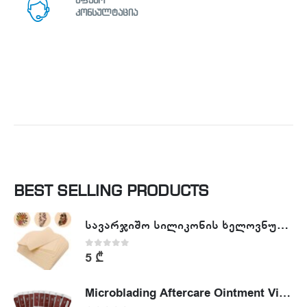
უფასო
კონსულტაცია
BEST SELLING PRODUCTS
სავარჯიშო სილიკონის ხელოვნური კანი - Tattoo Practike skin
0
out of 5
5
₾
Microblading Aftercare Ointment Vitamin A&D