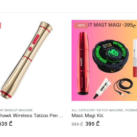
-32%
NT MAKEUP MACHINE
,
TATTOO MACHINE KIT
ALL CATEGORY TATTOO MACHINE
,
PERMANENT MA
Dragonhawk Wireless Tattoo Pen Machine with 2.5MM Stroke Permanent makeup | Mast P40
Mast Magi Kit
535
₾
395
₾
585
₾