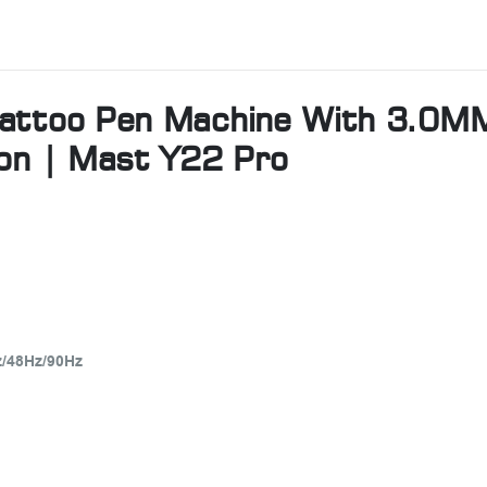
Tattoo Pen Machine With 3.0M
son | Mast Y22 Pro
z/48Hz/90Hz