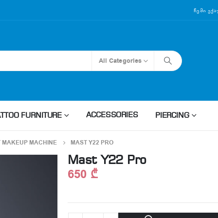
Ჩემი Ექ
All Categories
ACCESSORIES
ATTOO FURNITURE
PIERCING
 MAKEUP MACHINE
MAST Y22 PRO
Mast Y22 Pro
650
₾