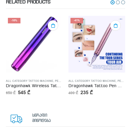
RELATED PRODUCTS
-16%
-41%
OO MACHINE
ALL CATEGORY TATTOO MACHINE
,
PERMANENT MAKEUP MACHINE
ALL CATEGORY TATTOO MACHINE
,
WIRELESS TATTOO M
,
PERMANENT MAKEUP MACHINE
Dragonhawk Wireless Tattoo Pen Machine with 3.0MM Stroke Permanent Makeup | Mast Tour Y22
Dragonhawk Tattoo Pen Machine With 2.3MM Stroke Permanent Makeup | Mast Tour Air
545
₾
235
₾
650
₾
400
₾
სწრაფი
მიწოდება