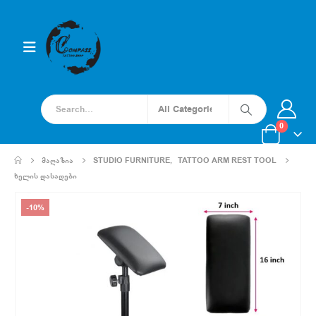
0
ᲛᲐᲦᲐᲖᲘᲐ
STUDIO FURNITURE
,
TATTOO ARM REST TOOL
ᲮᲔᲚᲘᲡ ᲓᲐᲡᲐᲓᲔᲑᲘ
-10%