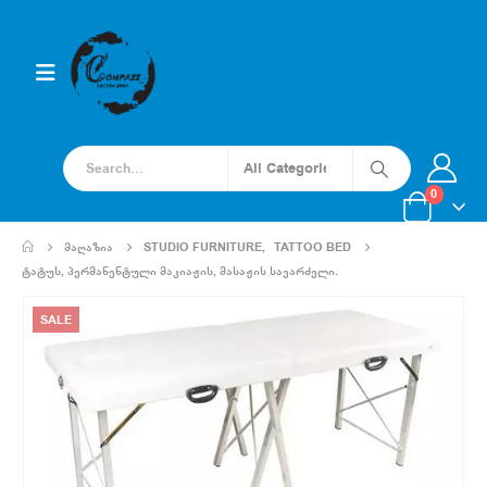
0
ᲛᲐᲦᲐᲖᲘᲐ
STUDIO FURNITURE
,
TATTOO BED
ᲢᲐᲢᲣᲡ, ᲞᲔᲠᲛᲐᲜᲔᲜᲢᲣᲚᲘ ᲛᲐᲙᲘᲐᲟᲘᲡ, ᲛᲐᲡᲐᲟᲘᲡ ᲡᲐᲕᲐᲠᲫᲔᲚᲘ.
SALE